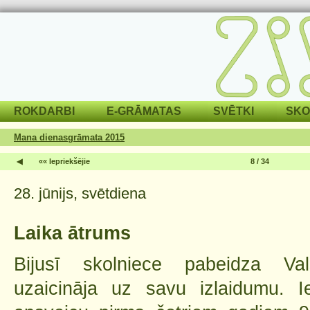
ROKDARBI
E-GRĀMATAS
SVĒTKI
SKO
Mana dienasgrāmata 2015
◀
«« Iepriekšējie
8 / 34
28. jūnijs, svētdiena
Laika ātrums
Bijusī skolniece pabeidza Va
uzaicināja uz savu izlaidumu. Ie