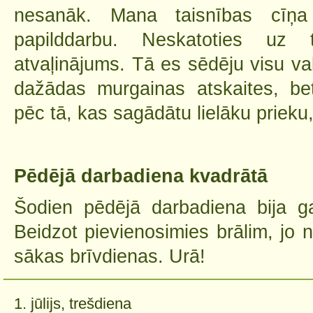
nesanāk. Mana taisnības cīņa
papilddarbu. Neskatoties uz
atvaļinājums. Tā es sēdēju visu vak
dažādas murgainas atskaites, be
pēc tā, kas sagādātu lielāku prieku,
Pēdējā darbadiena kvadrātā
Šodien pēdējā darbadiena bija g
Beidzot pievienosimies brālim, jo 
sākas brīvdienas. Urā!
1. jūlijs, trešdiena