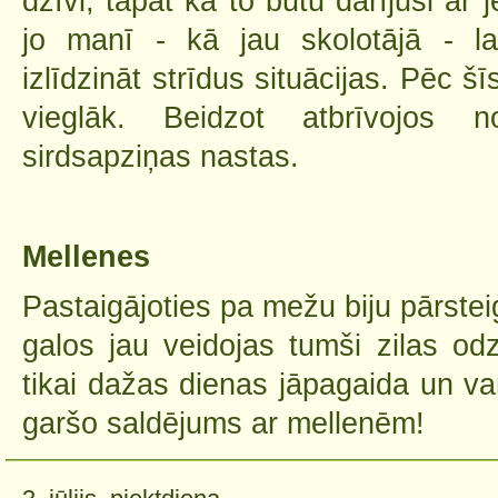
dzīvi, tāpat kā to būtu darījusi ar
jo manī - kā jau skolotājā - l
izlīdzināt strīdus situācijas. Pēc 
vieglāk. Beidzot atbrīvojos 
sirdsapziņas nastas.
Mellenes
Pastaigājoties pa mežu biju pārstei
galos jau veidojas tumši zilas od
tikai dažas dienas jāpagaida un va
garšo saldējums ar mellenēm!