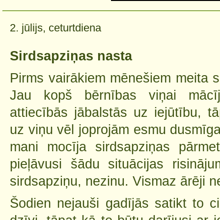
2. jūlijs, ceturtdiena
Sirdsapziņas nasta
Pirms vairākiem mēnešiem meita sā
Jau kopš bērnības viņai mācīju
attiecībās jābalstās uz iejūtību, t
uz viņu vēl joprojām esmu dusmīg
mani mocīja sirdsapziņas pārmet
pieļāvusi šādu situācijas risināj
sirdsapziņu, nezinu. Vismaz ārēji n
Šodien nejauši gadījās satikt to c