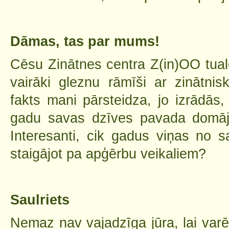
Dāmas, tas par mums!
Cēsu Zinātnes centra Z(in)OO tualet
vairāki gleznu rāmīši ar zinātnis
fakts mani pārsteidza, jo izrādās,
gadu savas dzīves pavada domājo
Interesanti, cik gadus viņas no 
staigājot pa apģērbu veikaliem?
Saulriets
Nemaz nav vajadzīga jūra, lai varē