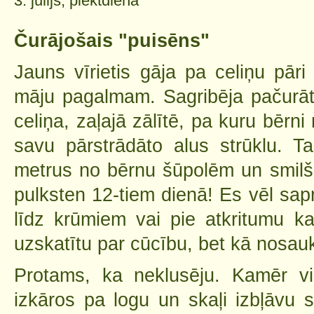
3. jūlijs, piektdiena
Čurājošais "puisēns"
Jauns vīrietis gāja pa celiņu pār
māju pagalmam. Sagribēja pačurāt 
celiņa, zaļajā zālītē, pa kuru bērni
savu pārstrādāto alus strūklu. Ta
metrus no bērnu šūpolēm un smilš
pulksten 12-tiem dienā! Es vēl sapr
līdz krūmiem vai pie atkritumu k
uzskatītu par cūcību, bet kā nosau
Protams, ka neklusēju. Kamēr vi
izkāros pa logu un skaļi izbļāvu