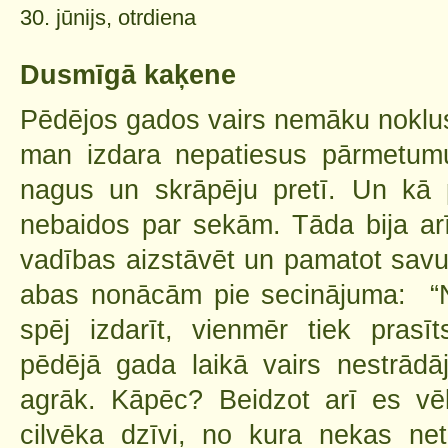
30. jūnijs, otrdiena
Dusmīgā kaķene
Pēdējos gados vairs nemāku noklusē
man izdara nepatiesus pārmetumu
nagus un skrāpēju pretī. Un kā
nebaidos par sekām. Tāda bija ar
vadības aizstāvēt un pamatot savu 
abas nonācām pie secinājuma: “N
spēj izdarīt, vienmēr tiek prasīt
pēdējā gada laikā vairs nestrādā
agrāk. Kāpēc? Beidzot arī es vē
cilvēka dzīvi, no kura nekas net