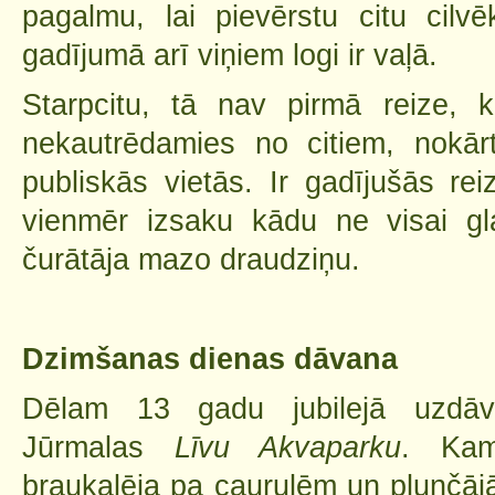
pagalmu, lai pievērstu citu cil
gadījumā arī viņiem logi ir vaļā.
Starpcitu, tā nav pirmā reize, ka
nekautrēdamies no citiem, nokār
publiskās vietās. Ir gadījušās re
vienmēr izsaku kādu ne visai gl
čurātāja mazo draudziņu.
Dzimšanas dienas dāvana
Dēlam 13 gadu jubilejā uzdāv
Jūrmalas
Līvu Akvaparku
. Kam
braukalēja pa caurulēm un plunčāj