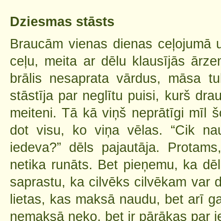
Dziesmas stāsts
Braucām vienas dienas ceļojumā u
ceļu, meita ar dēlu klausījās ārz
brālis nesaprata vārdus, māsa t
stāstīja par neglītu puisi, kurš dra
meiteni. Tā kā viņš neprātīgi mīl š
dot visu, ko viņa vēlas. “Cik na
iedeva?” dēls pajautāja. Protam
netika runāts. Bet pieņemu, ka dēls
saprastu, ka cilvēks cilvēkam var d
lietas, kas maksā naudu, bet arī ga
nemaksā neko, bet ir pārākas par 