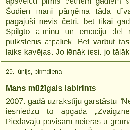
apsveicu pirms četriem gadiem 9.
Šodien mani pārņēma tāda dīvai
pagājuši nevis četri, bet tikai gad
Spilgto atmiņu un emociju dēļ 
pulkstenis atpaliek. Bet varbūt tas
laiks kavējas. Jo lēnāk iesi, jo tālāk 
29. jūnijs, pirmdiena
Mans mūžīgais labirints
2007. gadā uzrakstīju garstāstu “Ne
iesniedzu to apgāda „Zvaigzn
Piedāvāju pavisam neierastu grām