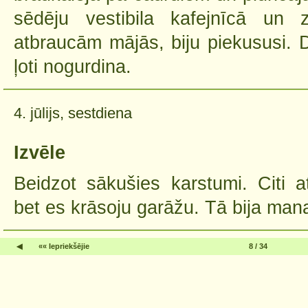
sēdēju vestibila kafejnīcā un 
atbraucām mājās, biju piekususi. D
ļoti nogurdina.
4. jūlijs, sestdiena
Izvēle
Beidzot sākušies karstumi. Citi 
bet es krāsoju garāžu. Tā bija mana
◀
«« Iepriekšējie
8 / 34