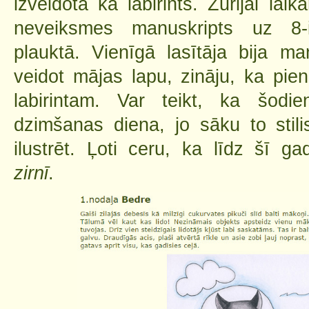
izveidota kā labirints. Žūrijai lai
neveiksmes manuskripts uz 8-
plauktā. Vienīgā lasītāja bija 
veidot mājas lapu, zināju, ka pie
labirintam. Var teikt, ka šodie
dzimšanas diena, jo sāku to stilis
ilustrēt. Ļoti ceru, ka līdz šī g
zirnī
.