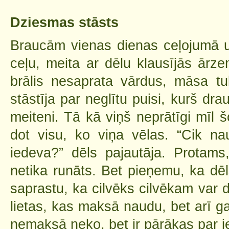
Dziesmas stāsts
Braucām vienas dienas ceļojumā u
ceļu, meita ar dēlu klausījās ārz
brālis nesaprata vārdus, māsa t
stāstīja par neglītu puisi, kurš dra
meiteni. Tā kā viņš neprātīgi mīl š
dot visu, ko viņa vēlas. “Cik na
iedeva?” dēls pajautāja. Protam
netika runāts. Bet pieņemu, ka dēls
saprastu, ka cilvēks cilvēkam var d
lietas, kas maksā naudu, bet arī ga
nemaksā neko, bet ir pārākas par 