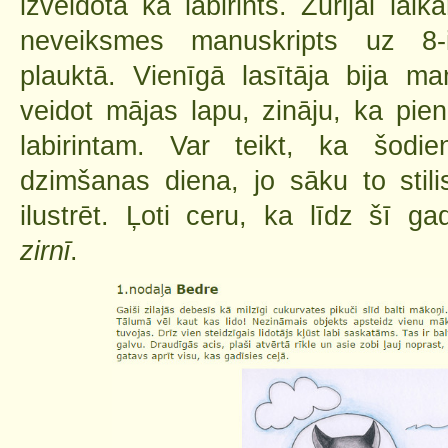
izveidota kā labirints. Žūrijai lai
neveiksmes manuskripts uz 8-
plauktā. Vienīgā lasītāja bija 
veidot mājas lapu, zināju, ka pie
labirintam. Var teikt, ka šodie
dzimšanas diena, jo sāku to stilis
ilustrēt. Ļoti ceru, ka līdz šī g
zirnī
.