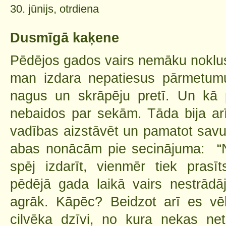
30. jūnijs, otrdiena
Dusmīgā kaķene
Pēdējos gados vairs nemāku noklusē
man izdara nepatiesus pārmetumu
nagus un skrāpēju pretī. Un kā
nebaidos par sekām. Tāda bija ar
vadības aizstāvēt un pamatot savu 
abas nonācām pie secinājuma: “N
spēj izdarīt, vienmēr tiek prasīt
pēdējā gada laikā vairs nestrādā
agrāk. Kāpēc? Beidzot arī es vē
cilvēka dzīvi, no kura nekas net