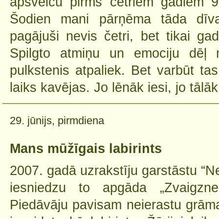
apsveicu pirms četriem gadiem 9.
Šodien mani pārņēma tāda dīvai
pagājuši nevis četri, bet tikai gad
Spilgto atmiņu un emociju dēļ 
pulkstenis atpaliek. Bet varbūt tas
laiks kavējas. Jo lēnāk iesi, jo tālāk 
29. jūnijs, pirmdiena
Mans mūžīgais labirints
2007. gadā uzrakstīju garstāstu “Ne
iesniedzu to apgāda „Zvaigzn
Piedāvāju pavisam neierastu grām