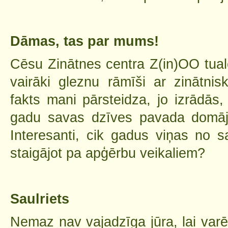
Dāmas, tas par mums!
Cēsu Zinātnes centra Z(in)OO tualet
vairāki gleznu rāmīši ar zinātnis
fakts mani pārsteidza, jo izrādās,
gadu savas dzīves pavada domājo
Interesanti, cik gadus viņas no 
staigājot pa apģērbu veikaliem?
Saulriets
Nemaz nav vajadzīga jūra, lai varē