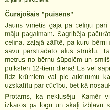
3. jūlijs, piektdiena
Čurājošais "puisēns"
Jauns vīrietis gāja pa celiņu pār
māju pagalmam. Sagribēja pačurāt 
celiņa, zaļajā zālītē, pa kuru bērni
savu pārstrādāto alus strūklu. Ta
metrus no bērnu šūpolēm un smilš
pulksten 12-tiem dienā! Es vēl sapr
līdz krūmiem vai pie atkritumu k
uzskatītu par cūcību, bet kā nosau
Protams, ka neklusēju. Kamēr vi
izkāros pa logu un skaļi izbļāvu