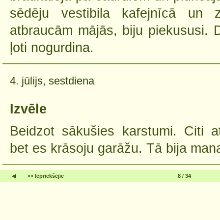
sēdēju vestibila kafejnīcā un 
atbraucām mājās, biju piekususi. D
ļoti nogurdina.
4. jūlijs, sestdiena
Izvēle
Beidzot sākušies karstumi. Citi 
bet es krāsoju garāžu. Tā bija mana
◀
«« Iepriekšējie
8 / 34