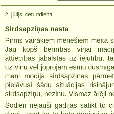
2. jūlijs, ceturtdiena
Sirdsapziņas nasta
Pirms vairākiem mēnešiem meita sā
Jau kopš bērnības viņai mācīju
attiecībās jābalstās uz iejūtību, t
uz viņu vēl joprojām esmu dusmīg
mani mocīja sirdsapziņas pārmet
pieļāvusi šādu situācijas risināj
sirdsapziņu, nezinu. Vismaz ārēji n
Šodien nejauši gadījās satikt to c