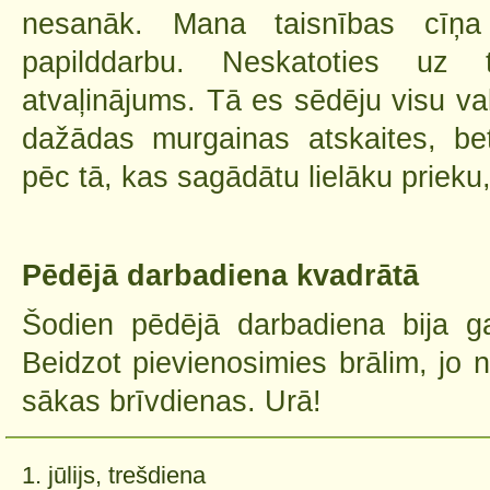
nesanāk. Mana taisnības cīņa
papilddarbu. Neskatoties uz
atvaļinājums. Tā es sēdēju visu vak
dažādas murgainas atskaites, be
pēc tā, kas sagādātu lielāku prieku,
Pēdējā darbadiena kvadrātā
Šodien pēdējā darbadiena bija g
Beidzot pievienosimies brālim, jo 
sākas brīvdienas. Urā!
1. jūlijs, trešdiena