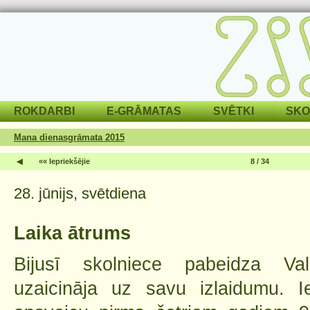
ROKDARBI
E-GRĀMATAS
SVĒTKI
SKO
Mana dienasgrāmata 2015
◀
«« Iepriekšējie
8 / 34
28. jūnijs, svētdiena
Laika ātrums
Bijusī skolniece pabeidza Va
uzaicināja uz savu izlaidumu. Ie