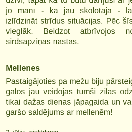
dzīvi, tāpat kā to būtu darījusi ar
jo manī - kā jau skolotājā - l
izlīdzināt strīdus situācijas. Pēc 
vieglāk. Beidzot atbrīvojos 
sirdsapziņas nastas.
Mellenes
Pastaigājoties pa mežu biju pārstei
galos jau veidojas tumši zilas od
tikai dažas dienas jāpagaida un va
garšo saldējums ar mellenēm!