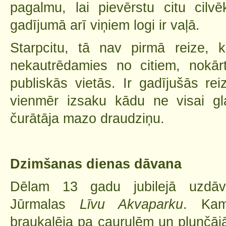
pagalmu, lai pievērstu citu cil
gadījumā arī viņiem logi ir vaļā.
Starpcitu, tā nav pirmā reize, ka
nekautrēdamies no citiem, nokār
publiskās vietās. Ir gadījušās re
vienmēr izsaku kādu ne visai gl
čurātāja mazo draudziņu.
Dzimšanas dienas dāvana
Dēlam 13 gadu jubilejā uzdāv
Jūrmalas
Līvu Akvaparku
. Kam
braukalēja pa caurulēm un plunčāj