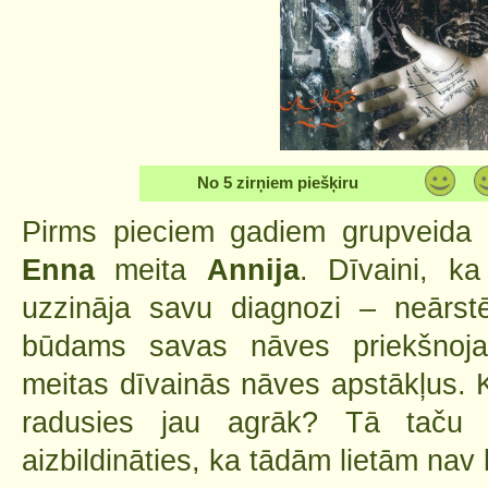
No 5 zirņiem piešķiru
Pirms pieciem gadiem grupveida 
Enna
meita
Annija
. Dīvaini, ka
uzzināja savu diagnozi – neārst
būdams savas nāves priekšnojau
meitas dīvainās nāves apstākļus. 
radusies jau agrāk? Tā taču n
aizbildināties, ka tādām lietām nav 