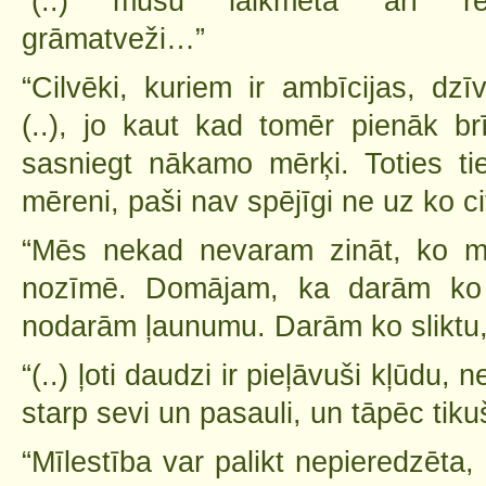
“(..) mūsu laikmetā arī re
grāmatveži…”
“Cilvēki, kuriem ir ambīcijas, dz
(..), jo kaut kad tomēr pienāk br
sasniegt nākamo mērķi. Toties ti
mēreni, paši nav spējīgi ne uz ko c
“Mēs nekad nevaram zināt, ko mū
nozīmē. Domājam, ka darām ko l
nodarām ļaunumu. Darām ko sliktu, 
“(..) ļoti daudzi ir pieļāvuši kļūdu, 
starp sevi un pasauli, un tāpēc tikuš
“Mīlestība var palikt nepieredzēta,