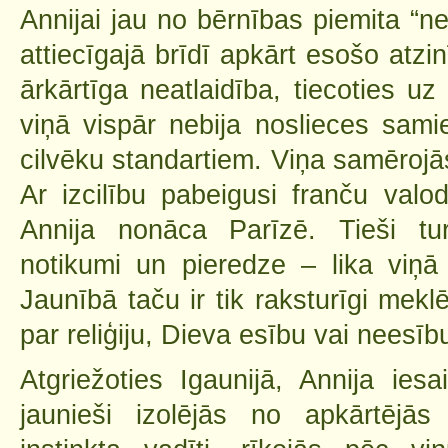
Annijai jau no bērnības piemita “n
attiecīgajā brīdī apkārt esošo atz
ārkārtīga neatlaidība, tiecoties uz
viņā vispār nebija noslieces samie
cilvēku standartiem. Viņa samērojās
Ar izcilību pabeigusi franču valod
Annija nonāca Parīzē. Tieši tu
notikumi un pieredze – lika viņā
Jaunībā taču ir tik raksturīgi mekl
par reliģiju, Dieva esību vai neesību
Atgriežoties Igaunijā, Annija ies
jaunieši izolējās no apkārtējā