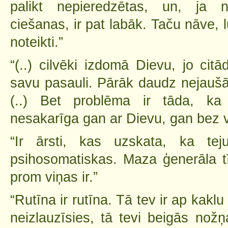
palikt nepieredzētas, un, ja n
ciešanas, ir pat labāk. Taču nāve, 
noteikti.”
“(..) cilvēki izdomā Dievu, jo citā
savu pasauli. Pārāk daudz nejaušā
(..) Bet problēma ir tāda, ka 
nesakarīga gan ar Dievu, gan bez v
“Ir ārsti, kas uzskata, ka tej
psihosomatiskas. Maza ģenerāla t
prom viņas ir.”
“Rutīna ir rutīna. Tā tev ir ap kaklu
neizlauzīsies, tā tevi beigās nožņ