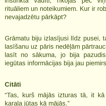
instinkta vadīti, rīkojās pēc v
rituāliem un noteikumiem. Kur ir ro
nevajadzētu pārkāpt?
Grāmatu biju izlasījusi līdz pusei, 
lasīšanu uz pāris nedēļām pārtrau
lasīt no sākuma, jo bija pazudi
iegūtas informācijas bija jau piemir
Citāti
“Tas, kurš mājās izturas tā, it kā
karaļa jūtas kā mājās.”