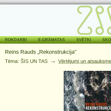
ROKDARBI
E-GRĀMATAS
SVĒTKI
SKO
Reins Rauds „Rekonstrukcija”
→
Tēma: ŠIS UN TAS
Vērtējumi un atsauksm