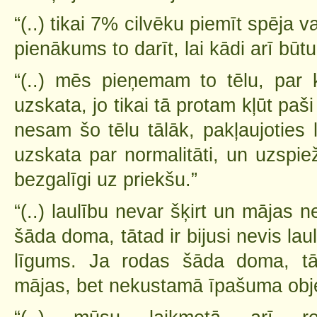
“(..) tikai 7% cilvēku piemīt spēja va
pienākums to darīt, lai kādi arī būtu
“(..) mēs pieņemam to tēlu, par
uzskata, jo tikai tā protam kļūt paš
nesam šo tēlu tālāk, pakļaujoties
uzskata par normalitāti, un uzspie
bezgalīgi uz priekšu.”
“(..) laulību nevar šķirt un mājas 
šāda doma, tātad ir bijusi nevis lau
līgums. Ja rodas šāda doma, tāt
mājas, bet nekustamā īpašuma obje