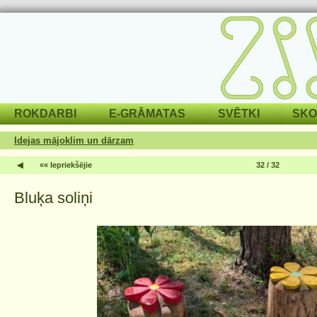
ROKDARBI
E-GRĀMATAS
SVĒTKI
SKO
Idejas mājoklim un dārzam
◀
«« Iepriekšējie
32 / 32
Bluķa soliņi