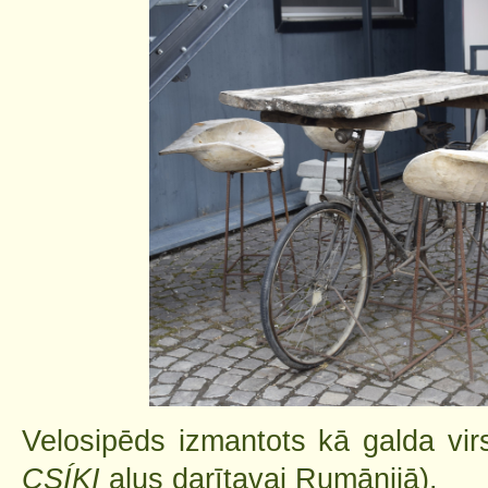
Velosipēds izmantots kā galda vir
CSÍKI
alus darītavai Rumānijā).