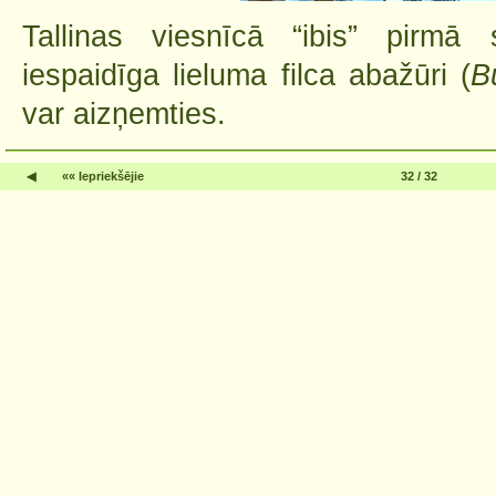
Tallinas viesnīcā “ibis” pirmā 
iespaidīga lieluma filca abažūri (
B
var aizņemties.
◀
«« Iepriekšējie
32 / 32