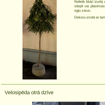
Nelielā bluķī izurbj
stiepli vai plastmas
egļu zarus.
Dekoru izrotā ar la
Velosipēda otrā dzīve