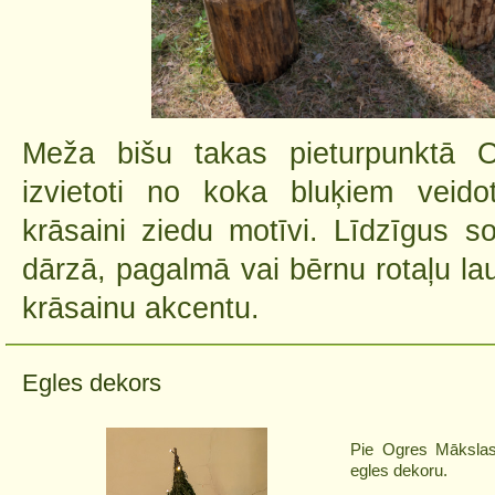
Meža bišu takas pieturpunktā O
izvietoti no koka bluķiem veidot
krāsaini ziedu motīvi. Līdzīgus sol
dārzā, pagalmā vai bērnu rotaļu lau
krāsainu akcentu.
Egles dekors
Pie Ogres Mākslas
egles dekoru.