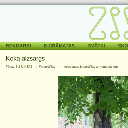
ROKDARBI
E-GRĀMATAS
SVĒTKI
SKO
Koka aizsargs
→
→
Tēma: ŠIS UN TAS
Fotogrāfijas
Interesantas fotogrāfijas ar komentāriem