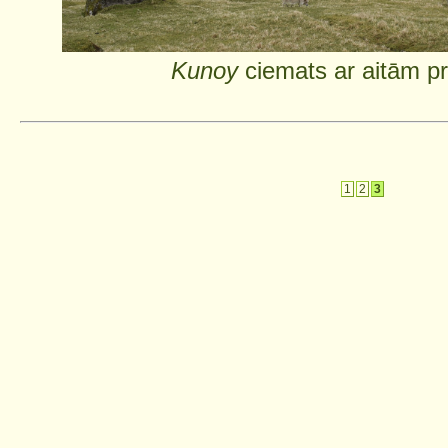
Kunoy
ciemats ar aitām pr
1
2
3