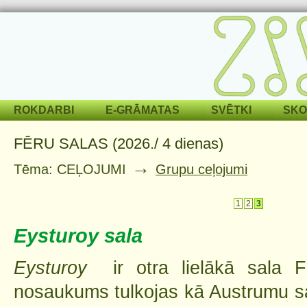
ROKDARBI
E-GRĀMATAS
SVĒTKI
SKO
FĒRU SALAS (2026./ 4 dienas)
→
Tēma: CEĻOJUMI
Grupu ceļojumi
1
2
3
Eysturoy sala
Eysturoy
ir otra lielākā sala 
nosaukums tulkojas kā Austrumu s