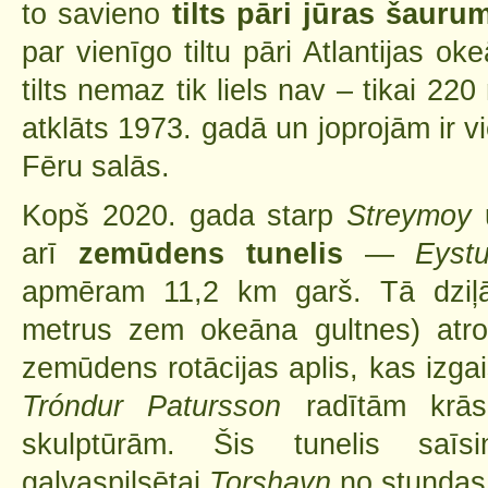
to savieno
tilts pāri jūras šaur
par vienīgo tiltu pāri Atlantijas o
tilts nemaz tik liels nav – tikai 22
atklāts 1973. gadā un joprojām ir vi
Fēru salās.
Kopš 2020. gada starp
Streymoy
arī
zemūdens tunelis
—
Eystu
apmēram 11,2 km garš. Tā dziļā
metrus zem okeāna gultnes) atro
zemūdens rotācijas aplis, kas izga
Tróndur Patursson
radītām krā
skulptūrām. Šis tunelis saīs
galvaspilsētai
Torshavn
no stundas