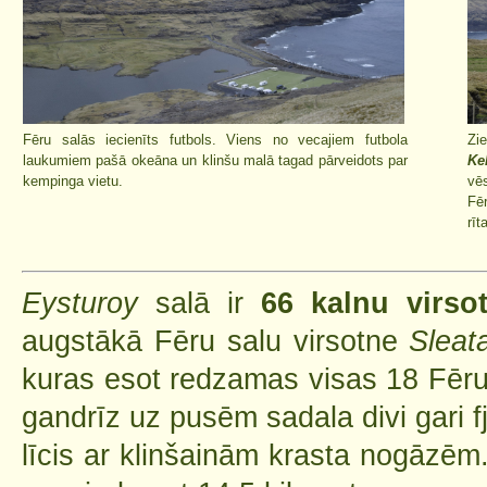
Fēru salās iecienīts futbols. Viens no vecajiem futbola
Zie
laukumiem pašā okeāna un klinšu malā tagad pārveidots par
Ke
kempinga vietu.
vēs
Fē
rīt
Eysturoy
salā ir
66 kalnu virso
augstākā Fēru salu virsotne
Sleat
kuras esot redzamas visas 18 Fēru
gandrīz uz pusēm sadala divi gari fj
līcis ar klinšainām krasta nogāzēm