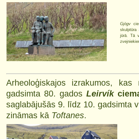
Gjógv
cie
skulptūra
jūrā. Tā 
zvejniekie
Arheoloģiskajos izrakumos, kas 
gadsimta 80. gados
Leirvík
ciema
saglabājušās 9. līdz 10. gadsimta 
zināmas kā
Toftanes
.