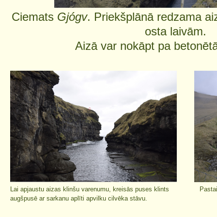
Ciemats
Gjógv
. Priekšplānā redzama ai
osta laivām.
Aizā var nokāpt pa betonē
Lai apjaustu aizas klinšu varenumu, kreisās puses klints
Pastai
augšpusē ar sarkanu aplīti apvilku cilvēka stāvu.