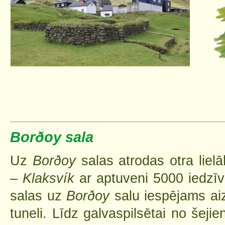
Borðoy
sala
Uz
Borðoy
salas atrodas otra lielā
–
Klaksvík
ar aptuveni 5000 iedzī
salas uz
Borðoy
salu iespējams ai
tuneli. Līdz galvaspilsētai no šej