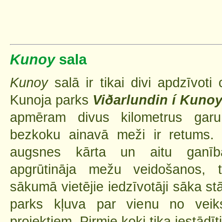
Kunoy
sala
Kunoy
salā ir tikai divi apdzīvoti
Kunoja parks
Viðarlundin í Kuno
apmēram divus kilometrus garu
bezkoku ainavā meži ir retums. 
augsnes kārta un aitu ganība
apgrūtināja mežu veidošanos, 
sākumā vietējie iedzīvotāji sāka st
parks kļuva par vienu no veik
projektiem. Pirmie koki tika iestādī