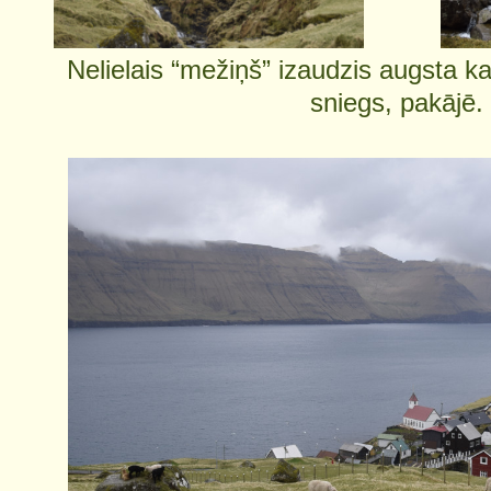
Nelielais “mežiņš” izaudzis augsta kal
sniegs, pakājē.