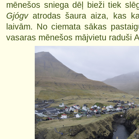
mēnešos sniega dēļ bieži tiek slē
Gjógv
atrodas šaura aiza, kas k
laivām. No ciemata sākas pastaigu
vasaras mēnešos mājvietu raduši Atl