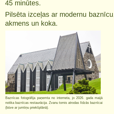
45 minūtes.
Pilsēta izceļas ar modernu baznīcu,
akmens un koka.
Baznīcas fotogrāfija paņemta no interneta, jo 2026. gada maijā
notika baznīcas restaurācija. Zvanu tornis atrodas līdzās baznīcai
(būve ar jumtiņu priekšplānā).