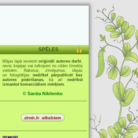
SPĒLES
Mājas lapā ievietoti
oriģināli autores darbi
,
nevis kopijas vai tulkojumi no citām tīmekļa
vietnēm. Rakstus, zīmējumus, idejas
un fotogrāfijas
nedrīkst pārpublicēt bez
autores piekrišanas,
kā arī
nedrīkst
izmantot komerciāliem mērķiem
.
© Sanita Nikitenko
zirnis.lv
atbalstam