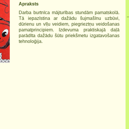
Apraksts
Darba burtnīca mājturības stundām pamatskolā.
Tā iepazīstina ar dažādu šujmašīnu uzbūvi,
dūrienu un vīļu veidiem, piegrieztņu veidošanas
pamatprincipiem. Izdevuma praktiskajā daļā
parādīta dažādu šūtu priekšmetu izgatavošanas
tehnoloģija.