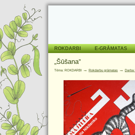
ROKDARBI
E-GRĀMATAS
„Šūšana”
→
→
Tēma: ROKDARBI
Rokdarbu grāmatas
Darba 