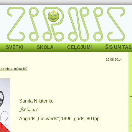
SVĒTKI
SKOLA
CEĻOJUMI
ŠIS UN TAS
10.08.2014.
burtnīcas mājturībā
Sanita Nikitenko
„Šūšana”
Apgāds „Lielvārds”; 1996. gads; 80 lpp.