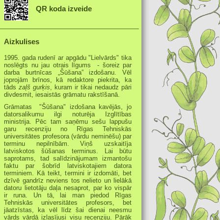
QR koda izveide
Aizkulises
1995. gada rudenī ar apgādu "Lielvārds" tika
noslēgts nu jau otrais līgums - šoreiz par
darba burtnīcas „Šūšana” izdošanu. Vēl
joprojām brīnos, kā redaktore piekrita, ka
tāds
zaļš gurķis
, kuram ir tikai nedaudz pāri
divdesmit, iesaistās grāmatu rakstīšanā.
Grāmatas "Šūšana" izdošana kavējās, jo
datorsalikumu ilgi noturēja Izglītības
ministrija. Pēc tam saņēmu sešu lappušu
garu recenziju no Rīgas Tehniskās
universitātes profesora (vārdu neminēšu) par
terminu nepilnībām. Viņš uzskaitīja
latviskotos šūšanas terminus. Lai būtu
saprotams, tad salīdzinājumam izmantošu
faktu par šobrīd latviskotajiem datora
terminiem. Kā teikt, termini ir izdomāti, bet
dzīvē gandrīz neviens tos nelieto un lielākā
datoru lietotāju daļa nesaprot, par ko vispār
ir runa. Un tā, lai man piedod Rīgas
Tehniskās universitātes profesors, bet
jāatzīstas, ka vēl līdz šai dienai neesmu
vārds vārdā izlasījusi visu recenziju. Pārāk