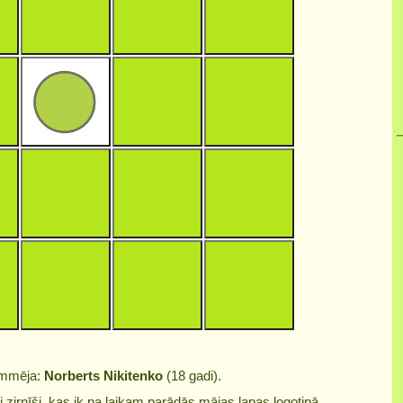
ammēja:
Norberts Nikitenko
(18 gadi).
zirnīši, kas ik pa laikam parādās mājas lapas logotipā.