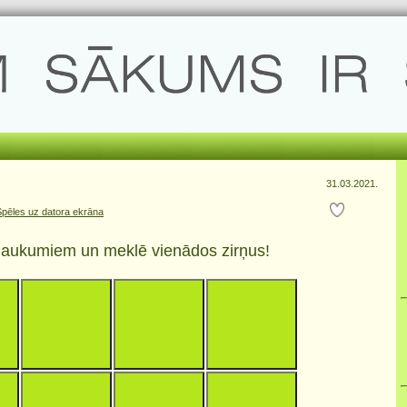
31.03.2021.
Spēles uz datora ekrāna
 laukumiem un meklē vienādos zirņus!