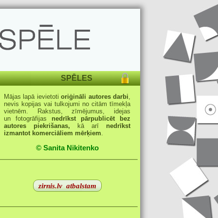
SPĒLES
Mājas lapā ievietoti
oriģināli autores darbi
,
nevis kopijas vai tulkojumi no citām tīmekļa
vietnēm. Rakstus, zīmējumus, idejas
un fotogrāfijas
nedrīkst pārpublicēt bez
autores piekrišanas,
kā arī
nedrīkst
izmantot komerciāliem mērķiem
.
© Sanita Nikitenko
zirnis.lv
atbalstam