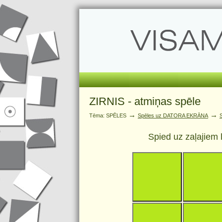
ZIRNIS - atmiņas spēle
→
→
Tēma: SPĒLES
Spēles uz DATORA EKRĀNA
Spied uz zaļajiem