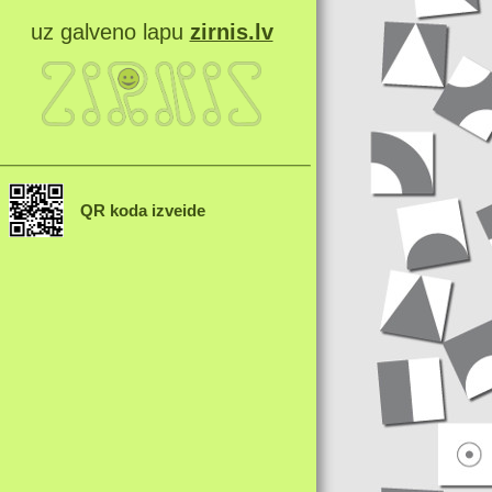
uz galveno lapu
zirnis.lv
QR koda izveide