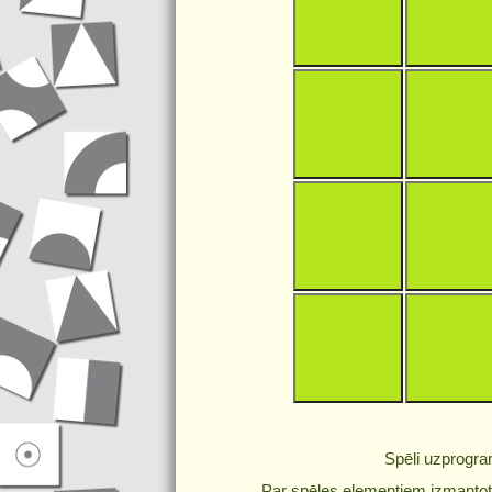
Spēli uzprogr
Par spēles elementiem izmantoti 